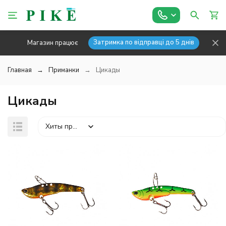
Затримка по відправці до 5 днів
Магазин працює
Главная
Приманки
Цикады
Цикады
Хиты продаж
покупателей