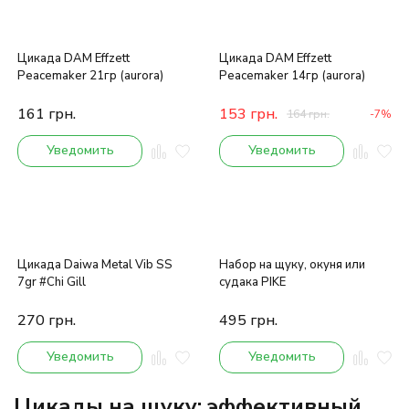
Цикада DAM Effzett
Цикада DAM Effzett
Peacemaker 21гр (aurora)
Peacemaker 14гр (aurora)
161
грн.
153
грн.
164
грн.
-7%
Уведомить
Уведомить
Цикада Daiwa Metal Vib SS
Набор на щуку, окуня или
7gr #Chi Gill
судака PIKE
270
грн.
495
грн.
Уведомить
Уведомить
Цикады на щуку: эффективный