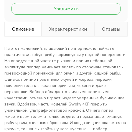
Уведомить
Описание
Характеристики
Отзывы
На этот маленький, плавающий поппер можно поймать
практически любую рыбу, кормящуюся у водной поверхности.
На определенной частоте рывков и при их небольшой
амплитуде поппер начинает вилять по сторонам, становясь
превосходной приманкой для окуня и другой хищной рыбы.
Однако, помимо привычных окуней и жереха, нередки
поклевки голавля, красноперки, язя, чехони и даже
верховодки. Воблер обладает отличными полетными
качествами, отменно играет, издает уверенные булькающие
звуки. Вдобавок, часть моделей Swoky 40F покрыты
уникальной, ультрафиолетовой краской. Отчего попер
«сияет» всем телом в толще воды или подманивает хищную
рыбу ярким, «нежным» брюшком. И когда хищник окажется на
крючке, то шансы «сойти» у него нулевые — воблер