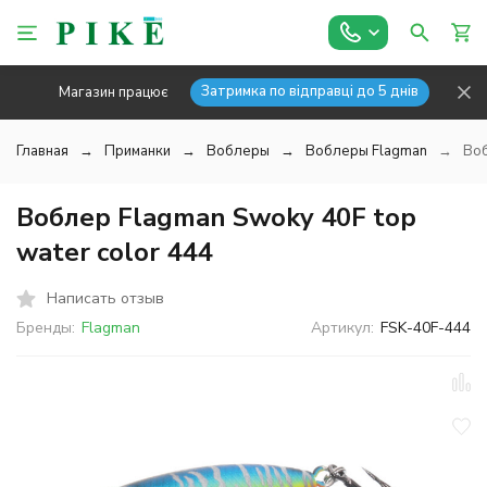
Затримка по відправці до 5 днів
Магазин працює
Главная
Приманки
Воблеры
Воблеры Flagman
Воб
Воблер Flagman Swoky 40F top
water color 444
Написать отзыв
Бренды:
Flagman
Артикул:
FSK-40F-444