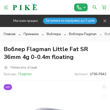
Затримка по відправці до 5 днів
Магазин працює
Главная
Приманки
Воблеры
Воблеры Flagman
Воб
Воблер Flagman Little Fat SR
36mm 4g 0-0.4m floating
Написать отзыв
Бренды:
Flagman
Артикул:
LF36-F642
хит