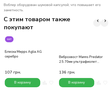
Воблер оборудован шумовой капсулой, что повышает его
заметность.
C этим товаром также
покупают
хит
Блесна Mepps Aglia AG
серебро
Виброхвост Manns Predator
2.5 70мм ультрафиолет
хамелеон с блестками
107
грн.
136
грн.
В корзину
В корзину