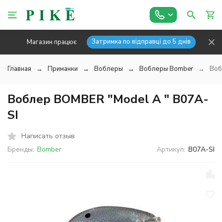
Затримка по відправці до 5 днів
Магазин працює
Главная
Приманки
Воблеры
Воблеры Bomber
Воб
Воблер BOMBER "Model A " B07A-
SI
Написать отзыв
Бренды:
Bomber
Артикул:
B07A-SI