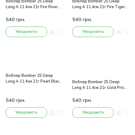
Воблер Bomber 25 Deep
Воблер Bomber 25 Deep
Long A 11.4см 21г Fire River
Long A 11.4см 21г Fire Tiger
Minnow
Bass
540
грн.
540
грн.
Уведомить
Уведомить
Воблер Bomber 25 Deep
Long A 11.4см 21г Pearl Black
Воблер Bomber 25 Deep
Back Orange Belly
Long A 11.4см 21г Gold Prism
Black Back and Bars Orange
Belly
540
грн.
540
грн.
Уведомить
Уведомить