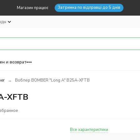
Затримка по відправці до 5 днів
Магазин працює
нды
ен и возврат
er
Воблер BOMBER "Long A" B25A-XFTB
A-XFTB
избранное
Все характеристики