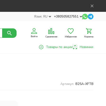
Язык:
RU
+380505827551
Войти
Сравнение
Избранное
Корзина
Товары по акции
Новинки
Артикул:
B25A-XFTB