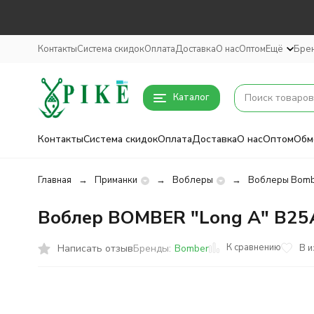
Контакты
Система скидок
Оплата
Доставка
О нас
Оптом
Ещё
Бре
Каталог
Контакты
Система скидок
Оплата
Доставка
О нас
Оптом
Обм
Главная
Приманки
Воблеры
Воблеры Bomb
Воблер BOMBER "Long A" B25
К сравнению
Написать отзыв
В 
Бренды:
Bomber