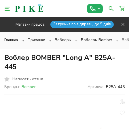
Затримка по відправці до 5 днів
Магазин працює
Главная
Приманки
Воблеры
Воблеры Bomber
Воб
Воблер BOMBER "Long A" B25A-
445
Написать отзыв
Бренды:
Bomber
Артикул:
B25A-445