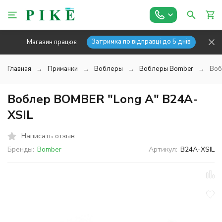
Затримка по відправці до 5 днів
Магазин працює
Главная
Приманки
Воблеры
Воблеры Bomber
Воб
Воблер BOMBER "Long A" B24A-
XSIL
Написать отзыв
Бренды:
Bomber
Артикул:
B24A-XSIL