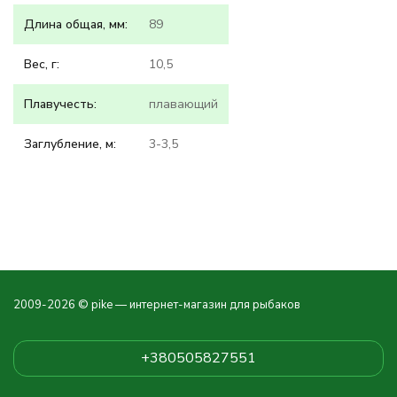
Длина общая, мм:
89
Вес, г:
10,5
Плавучесть:
плавающий
Заглубление, м:
3-3,5
2009-2026 © pike — интернет-магазин для рыбаков
+380505827551