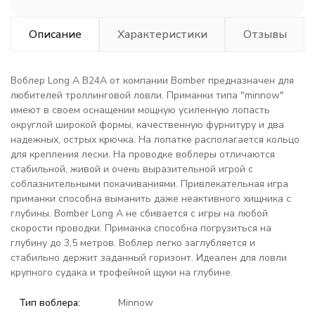
Описание
Характеристики
Отзывы
Воблер Long A B24A от компании Bomber предназначен для
любителей троллинговой ловли. Приманки типа "minnow"
имеют в своем оснащении мощную усиленную лопасть
округлой широкой формы, качественную фурнитуру и два
надежных, острых крючка. На лопатке располагается кольцо
для крепления лески. На проводке воблеры отличаются
стабильной, живой и очень выразительной игрой с
соблазнительными покачиваниями. Привлекательная игра
приманки способна выманить даже неактивного хищника с
глубины. Bomber Long A не сбивается с игры на любой
скорости проводки. Приманка способна погрузиться на
глубину до 3,5 метров. Воблер легко заглубляется и
стабильно держит заданный горизонт. Идеален для ловли
крупного судака и трофейной щуки на глубине.
Тип воблера:
Minnow