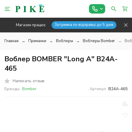
Затримка по відправці до 5 днів
Магазин працює
Главная
Приманки
Воблеры
Воблеры Bomber
Воб
Воблер BOMBER "Long A" B24A-
465
Написать отзыв
Бренды:
Bomber
Артикул:
B24A-465