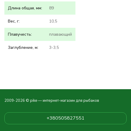
Длина общая, мм:
89
Вес, г:
10,5
Плавучесть:
плавающий
Заглубление, м:
3-3,5
2009-2026 © pike — интернет-магазин для рыбаков
+380505827551