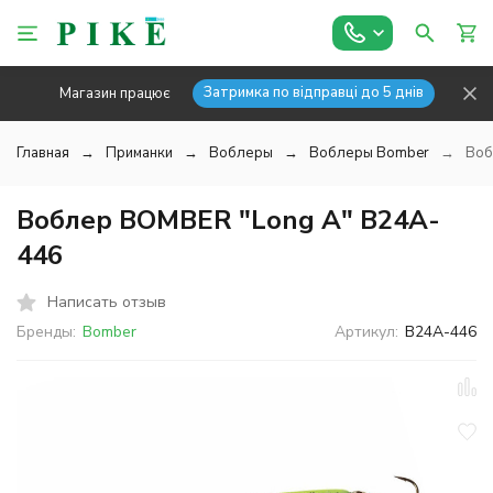
Затримка по відправці до 5 днів
Магазин працює
Главная
Приманки
Воблеры
Воблеры Bomber
Воб
Воблер BOMBER "Long A" B24A-
446
Написать отзыв
Бренды:
Bomber
Артикул:
B24A-446