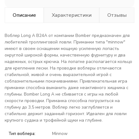
Описание
Характеристики
Отзывы
Воблер Long A B24A от компании Bomber предназначен для
любителей троллинговой ловли. Приманки типа "minnow"
имеют в своем оснащении мощную усиленную лопасть
округлой широкой формы, качественную фурнитуру и два
надежных, острых крючка. На лопатке располагается кольцо
для крепления лески. На проводке воблеры отличаются
стабильной, живой и очень выразительной игрой с
соблазнительными покачиваниями. Привлекательная игра
приманки способна выманить даже неактивного хищника с
глубины. Bomber Long A не сбивается с игры на любой
скорости проводки. Приманка способна погрузиться на
глубину до 3,5 метров. Воблер легко заглубляется и
стабильно держит заданный горизонт. Идеален для ловли
крупного судака и трофейной щуки на глубине.
Тип воблера:
Minnow