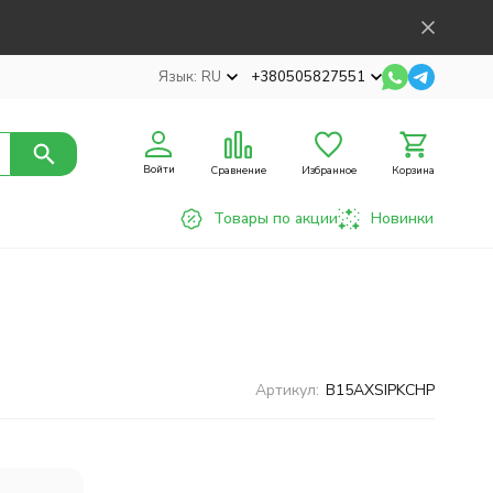
Язык:
RU
+380505827551
Войти
Сравнение
Избранное
Корзина
Товары по акции
Новинки
Артикул:
B15AXSIPKCHP