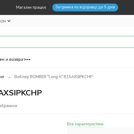
Затримка по відправці до 5 днів
Магазин працює
нды
ен и возврат
er
Воблер BOMBER "Long A" B15AXSIPKCHP
5AXSIPKCHP
избранное
Все характеристики