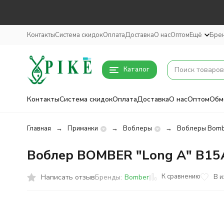
Контакты
Система скидок
Оплата
Доставка
О нас
Оптом
Ещё
Бре
Каталог
Контакты
Система скидок
Оплата
Доставка
О нас
Оптом
Обм
Главная
Приманки
Воблеры
Воблеры Bomb
Воблер BOMBER "Long A" B1
К сравнению
Написать отзыв
В 
Бренды:
Bomber