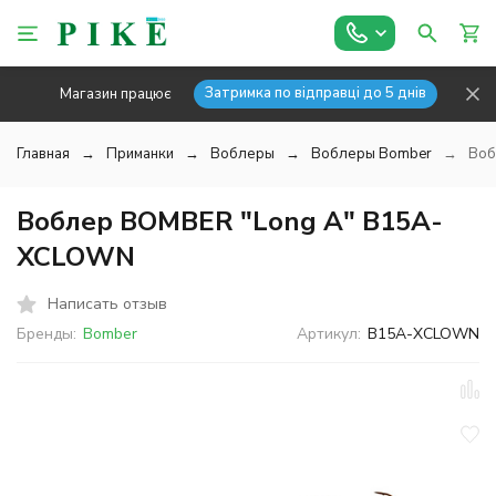
Затримка по відправці до 5 днів
Магазин працює
Главная
Приманки
Воблеры
Воблеры Bomber
Воб
Воблер BOMBER "Long A" B15A-
XCLOWN
Написать отзыв
Бренды:
Bomber
Артикул:
B15A-XCLOWN