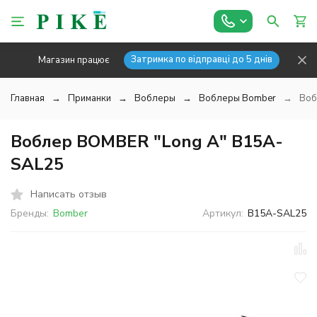
Затримка по відправці до 5 днів
Магазин працює
Главная
Приманки
Воблеры
Воблеры Bomber
Воб
Воблер BOMBER "Long A" B15A-
SAL25
Написать отзыв
Бренды:
Bomber
Артикул:
B15A-SAL25