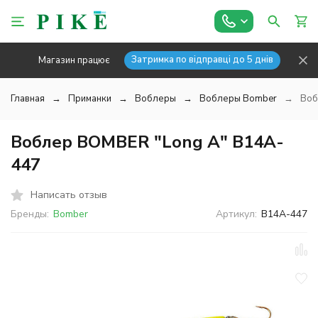
Затримка по відправці до 5 днів
Магазин працює
Главная
Приманки
Воблеры
Воблеры Bomber
Воб
Воблер BOMBER "Long A" B14A-
447
Написать отзыв
Бренды:
Bomber
Артикул:
B14A-447