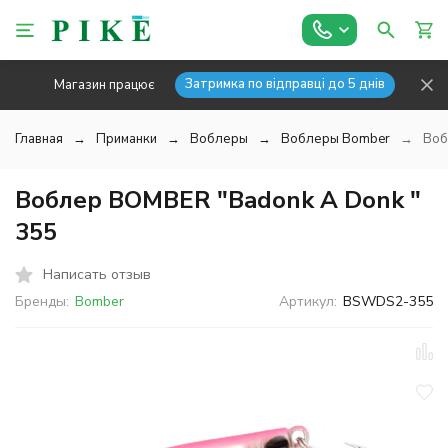
Затримка по відправці до 5 днів
Магазин працює
Главная
Приманки
Воблеры
Воблеры Bomber
Воб
Воблер BOMBER "Badonk A Donk "
355
Написать отзыв
Бренды:
Bomber
Артикул:
BSWDS2-355