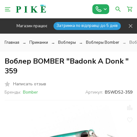
Затримка по відправці до 5 днів
Магазин працює
Главная
Приманки
Воблеры
Воблеры Bomber
Воб
Воблер BOMBER "Badonk A Donk "
359
Написать отзыв
Бренды:
Bomber
Артикул:
BSWDS2-359