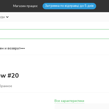
Затримка по відправці до 5 днів
Магазин працює
нды
ен и возврат
ow #20
бранное
Все характеристики