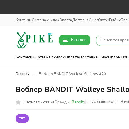
Контакты
Система скидок
Оплата
Доставка
О нас
Оптом
Ещё
Бре
Каталог
Контакты
Система скидок
Оплата
Доставка
О нас
Оптом
Обм
Главная
Воблер BANDIT Walleye Shallow #20
Воблер BANDIT Walleye Shall
К сравнению
Написать отзыв
В из
Бренды:
Bandit
хит