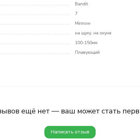
Bandit
7
Minnow
на щуку, на окуня
100-150мм
Плавующий
зывов ещё нет — ваш может стать перв
Написать отзыв