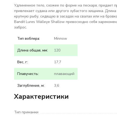
Удлиненное тело, схожее по форме на пескаря, придает 
привлекает судака или другого зубастого хищника. Длина
крупную рыбу, сидящую в засадах на свалах или на бровка
Bandit Lures Walleye Shallow превосходно себя зарекомен
заброс.
Тип воблера:
Minnow
Длина общая, мм:
120
Вес, г:
17,7
Плавучесть:
плавающий
Заглубление, м:
3,6
Характеристики
Тип приманки