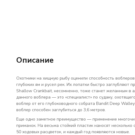
Описание
Охотники на хищную рыбу оценили способность воблеров 
глубоких ям и русел рек. Их лопатки быстро заглубляют п
Shallow Crankbait, несомненно, тоже станет желанным в а
данного воблера — это «специалист» по судаку, охотящего
воблер от его глубоководного собрата Bandit Deep Walle
воблер способен заглубиться до 3,6 метров.
Еще одно заметное преимущество — применение многочис
приманок. На весьма стойкий пластик наносят несколько 
50 ходовых расцветок, и каждый год появляются новые.