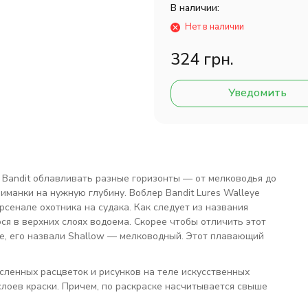
В наличии:
Нет в наличии
324 грн.
Уведомить
Bandit облавливать разные горизонты — от мелководья до
риманки на нужную глубину. Воблер Bandit Lures Walleye
рсенале охотника на судака. Как следует из названия
ся в верхних слоях водоема. Скорее чтобы отличить этот
ye, его назвали Shallow — мелководный. Этот плавающий
ленных расцветок и рисунков на теле искусственных
слоев краски. Причем, по раскраске насчитывается свыше