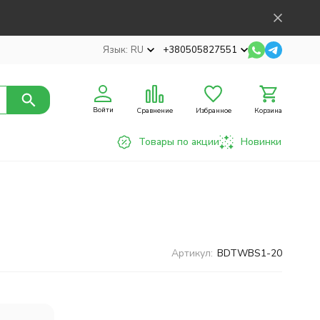
Язык:
RU
+380505827551
Войти
Сравнение
Избранное
Корзина
Товары по акции
Новинки
Артикул:
BDTWBS1-20