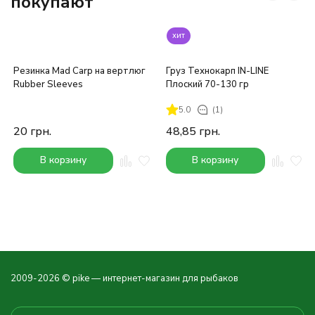
покупают
хит
Резинка Mad Carp на вертлюг
Груз Технокарп IN-LINE
Rubber Sleeves
Плоский 70-130 гр
5.0
(1)
20
грн.
48,85
грн.
В корзину
В корзину
2009-2026 © pike — интернет-магазин для рыбаков