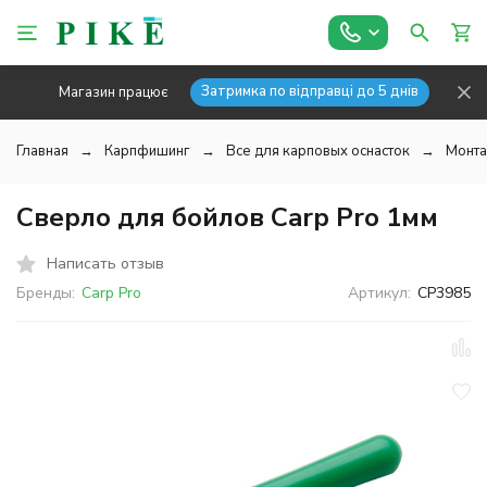
Затримка по відправці до 5 днів
Магазин працює
Главная
Карпфишинг
Все для карповых оснасток
Монта
Сверло для бойлов Carp Pro 1мм
Написать отзыв
Бренды:
Carp Pro
Артикул:
CP3985