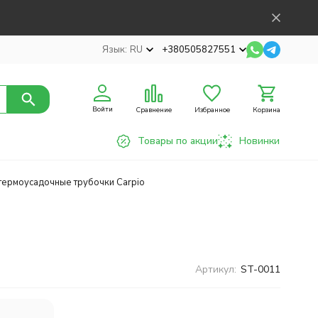
Язык:
RU
+380505827551
Войти
Сравнение
Избранное
Корзина
Товары по акции
Новинки
термоусадочные трубочки Carpio
Артикул:
ST-0011