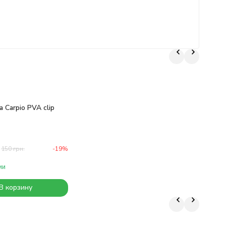
 Carpio PVA clip
150
грн.
-19%
ии
В корзину