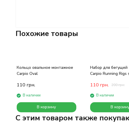
Похожие товары
Кольцо овальное монтажное
Набор для бегущей 
Carpio Oval
Carpio Running Rigs 
110
грн.
110
грн.
200
грн.
В наличии
В наличии
В корзину
В корзин
C этим товаром также покупа