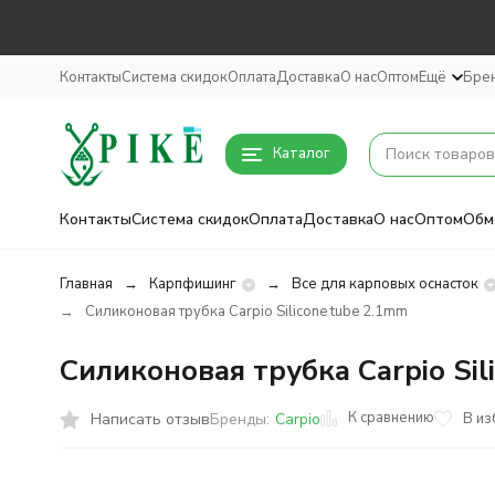
Контакты
Система скидок
Оплата
Доставка
О нас
Оптом
Ещё
Бре
Каталог
Контакты
Система скидок
Оплата
Доставка
О нас
Оптом
Обм
Главная
Карпфишинг
Все для карповых оснасток
Силиконовая трубка Carpio Silicone tube 2.1mm
Силиконовая трубка Carpio Sil
К сравнению
Написать отзыв
В из
Бренды:
Carpio