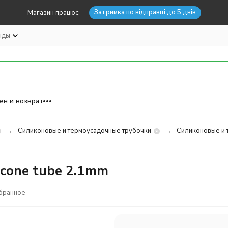
Затримка по відправці до 5 днів
Магазин працює
нды
ен и возврат
Силиконовые и термоусадочные трубочки
Силиконовые и 
icone tube 2.1mm
бранное