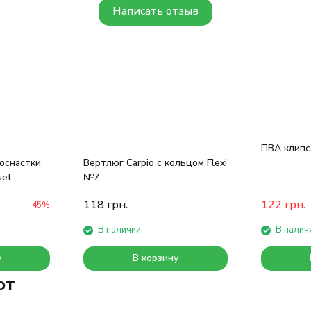
Написать отзыв
ПВА клипса
оснастки
Вертлюг Carpio с кольцом Flexi
set
№7
118
грн.
122
грн.
-45%
В наличии
В налич
у
В корзину
ют