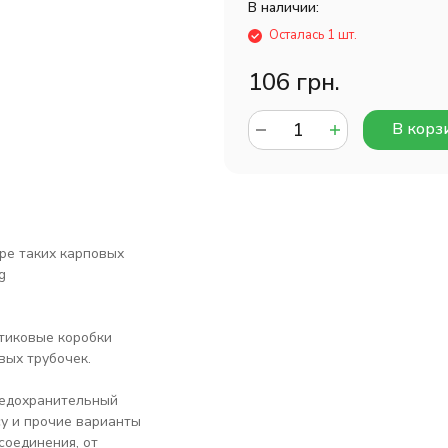
В наличии:
Осталась 1 шт.
106 грн.
В корз
ре таких карповых
g
стиковые коробки
вых трубочек.
редохранительный
у и прочие варианты
соединения, от