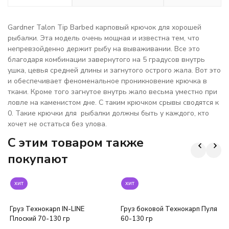
Gardner Talon Tip Barbed карповый крючок для хорошей
рыбалки. Эта модель очень мощная и известна тем, что
непревзойденно держит рыбу на вываживании. Все это
благодаря комбинации завернутого на 5 градусов внутрь
ушка, цевья средней длины и загнутого острого жала. Вот это
и обеспечивает феноменальное проникновение крючка в
ткани. Кроме того загнутое внутрь жало весьма уместно при
ловле на каменистом дне. С таким крючком срывы сводятся к
0. Такие крючки для рыбалки должны быть у каждого, кто
хочет не остаться без улова.
C этим товаром также
покупают
хит
хит
Груз Технокарп IN-LINE
Груз боковой Технокарп Пуля
Плоский 70-130 гр
60-130 гр