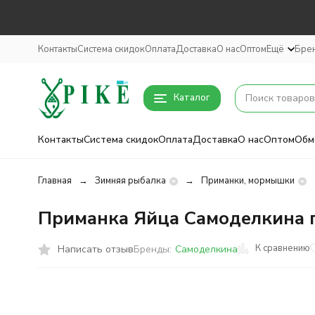
Контакты
Система скидок
Оплата
Доставка
О нас
Оптом
Ещё
Бре
Каталог
Контакты
Система скидок
Оплата
Доставка
О нас
Оптом
Обм
Главная
Зимняя рыбалка
Приманки, мормышки
Приманка Яйца Самоделкина г
К сравнению
Написать отзыв
Бренды:
Самоделкина