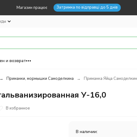
Затримка по відправці до 5 днів
Магазин працює
нды
ен и возврат
Приманки, мормышки Самоделкина
Приманка Яйца Самоделкина
альванизированная У-16,0
В избранное
В наличии: