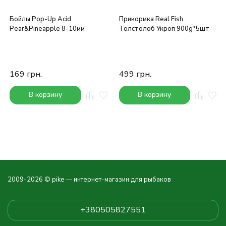
Бойлы Pop-Up Acid
Прикормка Real Fish
Pear&Pineapple 8-10мм
Толстолоб Укроп 900g*5шт
169
грн.
499
грн.
В корзину
В корзину
2009-2026 © pike — интернет-магазин для рыбаков
+380505827551