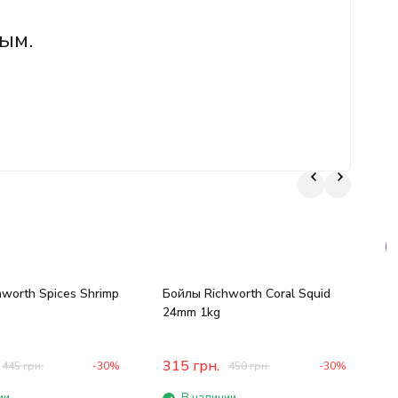
ым.
worth Spices Shrimp
Бойлы Richworth Coral Squid
Б
24mm 1kg
J
315
грн.
445
грн.
-30%
450
грн.
-30%