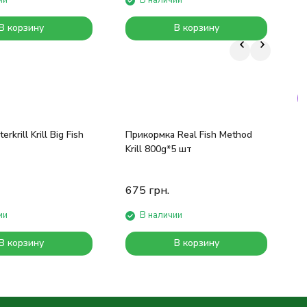
ии
В наличии
В корзину
В корзину
rkrill Krill Big Fish
Прикормка Real Fish Method
П
Krill 800g*5 шт
H
675
грн.
ии
В наличии
В корзину
В корзину