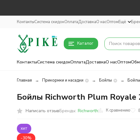
Контакты
Система скидок
Оплата
Доставка
О нас
Оптом
Ещё
Бре
Каталог
Контакты
Система скидок
Оплата
Доставка
О нас
Оптом
Обм
Главная
Прикормки и насадки
Бойлы
Бойлы
Бойлы Richworth Plum Royale
К сравнению
Написать отзыв
Бренды:
Richworth
хит
-30%