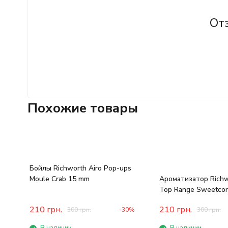
От
Похожие товары
Бойлы Richworth Airo Pop-ups
Moule Crab 15 mm
Ароматизатор Richw
Top Range Sweetcor
50ml
210
грн.
210
грн.
300
грн.
-30%
300
грн.