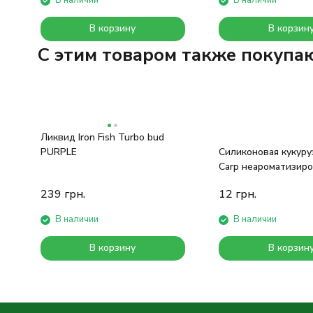
В наличии
В наличии
В корзину
В корзин
C этим товаром также покупа
Ликвид Iron Fish Turbo bud
PURPLE
Силиконовая кукуру
Carp неароматизиро
красная (16 шт)
239
грн.
12
грн.
В наличии
В наличии
В корзину
В корзин