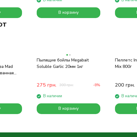
В наличии
В налич
у
В корзину
ют
Пылящие бойлы Megabait
Пеллетс Inte
за Mad
Soluble Garlic 20мм 1кг
Mix 800г
ванная
275
грн.
200
грн.
300
грн.
-8%
В наличии
В налич
у
В корзину