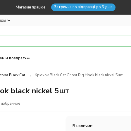
Затримка по відправці до 5 днів
Магазин працює
нды
ен и возврат
сома Black Cat
Крючок Black Cat Ghost Rig Hook black nickel 5шт
k black nickel 5шт
 избранное
В наличии: