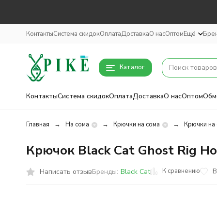
Контакты
Система скидок
Оплата
Доставка
О нас
Оптом
Ещё
Бре
Каталог
Контакты
Система скидок
Оплата
Доставка
О нас
Оптом
Обм
Главная
На сома
Крючки на сома
Крючки на 
Крючок Black Cat Ghost Rig Hoo
К сравнению
Написать отзыв
В
Бренды:
Black Cat