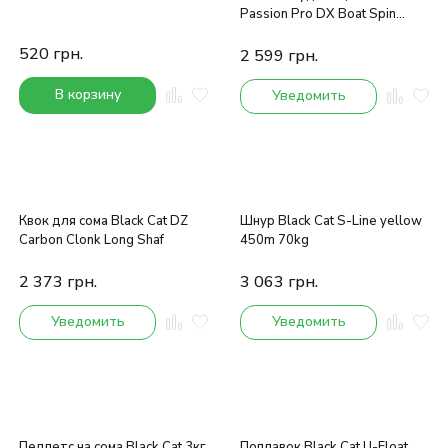
Passion Pro DX Boat Spin
2.50m 400g
520
грн.
2 599
грн.
В корзину
Уведомить
Квок для сома Black Cat DZ
Шнур Black Cat S-Line yellow
Carbon Clonk Long Shaf
450m 70kg
2 373
грн.
3 063
грн.
Уведомить
Уведомить
Пеллетс на сома Black Cat 3кг
Поплавок Black Cat U-Float