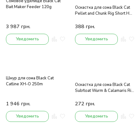
Сомовое удилище Black Cat
Bait Maker Feeder 120g
Оснастка для сома Black Cat
Pellet and Chunk Rig Short Hair
100kg
3 987
грн.
388
грн.
Уведомить
Уведомить
Шнур для сома Black Cat
Catline XH-O 250m
Оснастка для сома Black Cat
Subfloat Wurm & Calamaris Rig
L
1 946
грн.
272
грн.
Уведомить
Уведомить