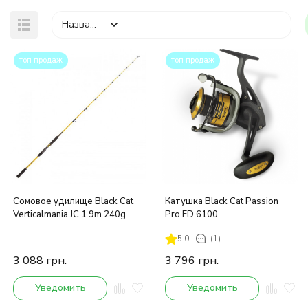
Название
топ продаж
топ продаж
покупателей
Сомовое удилище Black Cat
Катушка Black Cat Passion
Verticalmania JC 1.9m 240g
Pro FD 6100
5.0
(1)
3 088
грн.
3 796
грн.
Уведомить
Уведомить