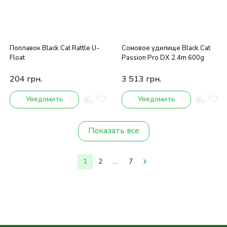
Поплавок Black Cat Rattle U-
Сомовое удилище Black Cat
Float
Passion Pro DX 2.4m 600g
204
грн.
3 513
грн.
Уведомить
Уведомить
Показать все
1
2
...
7