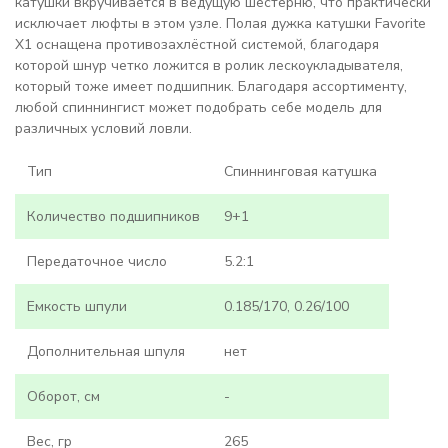
катушки вкручивается в ведущую шестерню, что практически
исключает люфты в этом узле. Полая дужка катушки Favorite
X1 оснащена противозахлёстной системой, благодаря
которой шнур четко ложится в ролик лескоукладывателя,
который тоже имеет подшипник. Благодаря ассортименту,
любой спиннингист может подобрать себе модель для
различных условий ловли.
Тип
Спиннинговая катушка
Количество подшипников
9+1
Передаточное число
5.2:1
Емкость шпули
0.185/170, 0.26/100
Дополнительная шпуля
нет
Оборот, см
-
Вес, гр
265