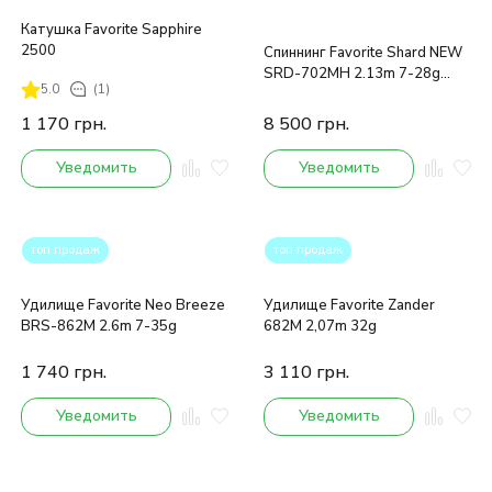
Катушка Favorite Sapphire
2500
Спиннинг Favorite Shard NEW
SRD-702MH 2.13m 7-28g
5.0
(1)
Ex.Fast
1 170
грн.
8 500
грн.
Уведомить
Уведомить
топ продаж
топ продаж
Удилище Favorite Neo Breeze
Удилище Favorite Zander
BRS-862M 2.6m 7-35g
682M 2,07m 32g
1 740
грн.
3 110
грн.
Уведомить
Уведомить