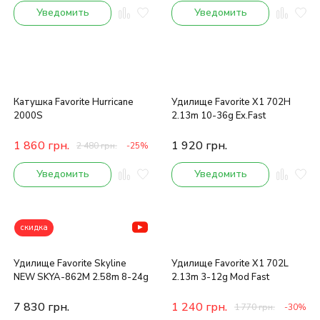
Уведомить
Уведомить
Катушка Favorite Hurricane
Удилище Favorite X1 702H
2000S
2.13m 10-36g Ex.Fast
1 860
грн.
1 920
грн.
2 480
грн.
-25%
Уведомить
Уведомить
скидка
Удилище Favorite Skyline
Удилище Favorite X1 702L
NEW SKYA-862M 2.58m 8-24g
2.13m 3-12g Mod Fast
7 830
грн.
1 240
грн.
1 770
грн.
-30%