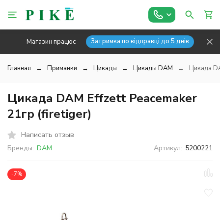
Затримка по відправці до 5 днів
Магазин працює
Главная
Приманки
Цикады
Цикады DAM
Цикада DAM
Цикада DAM Effzett Peacemaker
21гр (firetiger)
Написать отзыв
Бренды:
DAM
Артикул:
5200221
-7%