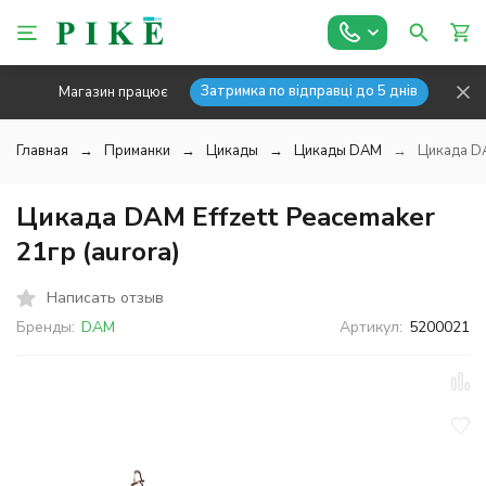
Затримка по відправці до 5 днів
Магазин працює
Главная
Приманки
Цикады
Цикады DAM
Цикада DA
Цикада DAM Effzett Peacemaker
21гр (aurora)
Написать отзыв
Бренды:
DAM
Артикул:
5200021