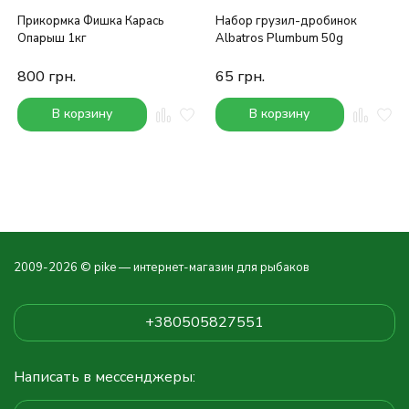
Прикормка Фишка Карась
Набор грузил-дробинок
Опарыш 1кг
Albatros Plumbum 50g
800
грн.
65
грн.
В корзину
В корзину
2009-2026 © pike — интернет-магазин для рыбаков
+380505827551
Написать в мессенджеры: