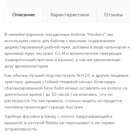
Описание
Характеристики
Отзывы
В линейке вареных, насадочных бойлов "Hookers" мы
используем смесь для бойлов с высоким содержанием
диджестированной рыбной муки, добавки в виде кальмаров и
крилевой муки, экстракт G.L.M и великолепное связующее
(сывороточный протеин и казеин), а так же увеличенную
дозу ароматизаторов.
Как обычно лучший подсластитель N.H.D.C и другие пищевые
триггеры, дающие стойкий пищевой сигнал. Благодаря
сбалансированной базе бойл можно оставлять на волосе на
длительное время ( до 10 часов ) не опасаясь, что он
растворится. Но как правило, столько кидать не придется,
поклёвка происходит гораздо быстрее.
Удобная фасовка в банку с плотно закручивающейся
крышкой, в которой бойлы не пересыхают и не теряют
аттрактивности.