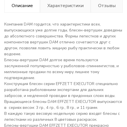
Описание
Характеристики
Отзывы
Компания DAM гордится, что характеристики всех,
выпускающихся уже долгие годы, блесен-вертушек доведены
до абсолютного совершенства. Формы лепестков и других
компонентов вертушек DAM отлично сочетаются друг с
другом, позволяя ловить хищную рыбу практически в любом
водоеме.
Блесны-вертушки DAM долгое время пользуются
заслуженной популярностью у рыболовов-спиннингистов, и
миллионные продажи по всему миру лишнее тому
подтверждение.
Конструкция блесен серии EFFZETT EXECUTOR специально
разработана рыболовными экспертами для дальних
забросов, и медленной проводки в придонных слоях воды.
Вращающиеся блесны DAM EFFZETT EXECUTOR выпускаются
в сериях весом: 3 гр., 4 гр., 6 гр., 8 гр., и 11 грамм.
В каждую такую весовую модельную серию входят блесны с
лепестками из различных 8 цветовых раскрасок.
Блесны-вертушки DAM EFFZETT EXECUTOR прекрасно