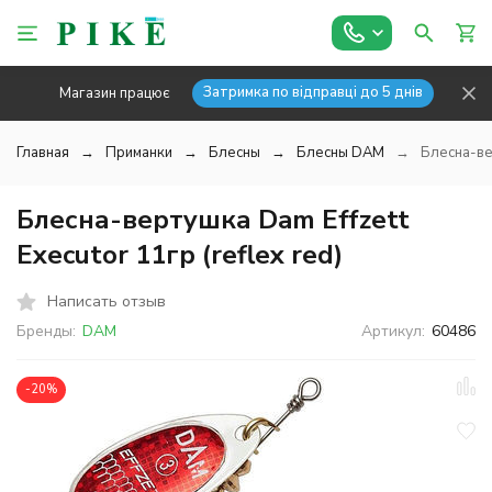
Затримка по відправці до 5 днів
Магазин працює
Главная
Приманки
Блесны
Блесны DAM
Блесна-вер
Блесна-вертушка Dam Effzett
Executor 11гр (reflex red)
Написать отзыв
Бренды:
DAM
Артикул:
60486
-20%