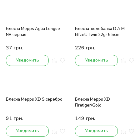
Блесна Mepps Aglia Longue
Блесна-колебалка D.A.M.
NR черная
Effzett Twin 22gr 5,5cm
37
грн.
226
грн.
Уведомить
Уведомить
Блесна Mepps XD S серебро
Блесна Mepps XD
Firetiger/Gold
91
грн.
149
грн.
Уведомить
Уведомить