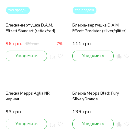
топ продаж
топ продаж
Блесна-вертушка D.A.M.
Блесна-вертушка D.A.M.
Effzett Standart (reflex/red)
Effzett Predator (silver/glitter)
96
грн.
111
грн.
120
грн.
--7%
Уведомить
Уведомить
Блесна Mepps Aglia NR
Блесна Mepps Black Fury
черная
Silver/Orange
93
грн.
139
грн.
Уведомить
Уведомить