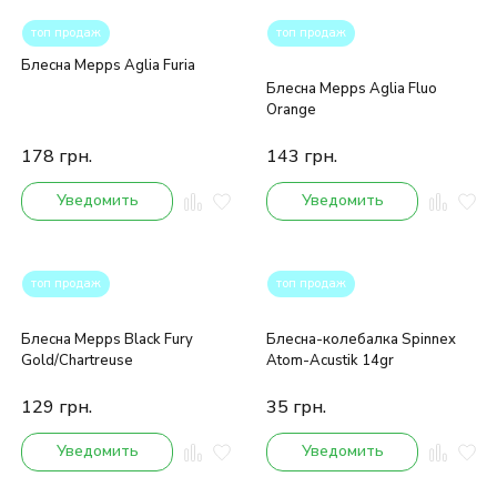
топ продаж
топ продаж
Блесна Mepps Aglia Furia
Блесна Mepps Aglia Fluo
Orange
178
грн.
143
грн.
Уведомить
Уведомить
топ продаж
топ продаж
Блесна Mepps Black Fury
Блесна-колебалка Spinnex
Gold/Chartreuse
Atom-Acustik 14gr
129
грн.
35
грн.
Уведомить
Уведомить