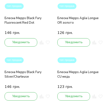
топ продаж
топ продаж
Блесна Mepps Black Fury
Блесна Mepps Aglia Longue
Fluorescent Red Dot
OR золото
146
грн.
126
грн.
Уведомить
Уведомить
топ продаж
топ продаж
Блесна Mepps Black Fury
Блесна Mepps Aglia Longue
Silver/Charteuse
CU медь
146
грн.
123
грн.
Уведомить
Уведомить