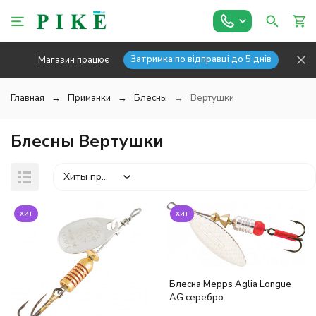
Затримка по відправці до 5 днів
Магазин працює
Главная
Приманки
Блесны
Вертушки
Блесны Вертушки
Хиты продаж
хит
хит
покупателей
Блесна Mepps Aglia Longue
AG серебро