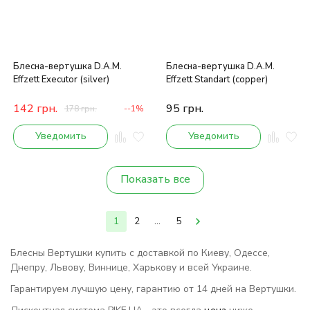
Блесна-вертушка D.A.M.
Блесна-вертушка D.A.M.
Effzett Executor (silver)
Effzett Standart (copper)
142
грн.
95
грн.
178
грн.
--1%
Уведомить
Уведомить
Показать все
1
2
...
5
Блесны Вертушки купить с доставкой по Киеву, Одессе,
Днепру, Львову, Виннице, Харькову и всей Украине.
Гарантируем лучшую цену, гарантию от 14 дней на Вертушки.