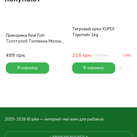
Тигровый орех XUFEX
Tigernuts 1kg
Прикормка Real Fish
Толстолоб Топленое Молоко
900g*5шт
499
грн.
215
грн.
250
грн.
-14%
В корзину
В корзину
2009-2026 © pike — интернет-магазин для рыбаков