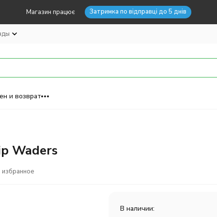
Затримка по відправці до 5 днів
Магазин працює
нды
ен и возврат
ip Waders
 избранное
В наличии: