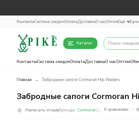
Контакты
Система скидок
Оплата
Доставка
О нас
Оптом
Ещё
Бре
Каталог
Контакты
Система скидок
Оплата
Доставка
О нас
Оптом
Обм
Главная
Забродные сапоги Cormoran Hip Waders
Забродные сапоги Cormoran H
К сравнению
Написать отзыв
В
Бренды:
Cormoran