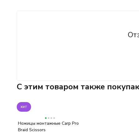
От
C этим товаром также покупа
хит
Ножицы монтажные Carp Pro
Braid Scissors