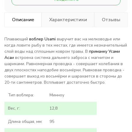
Описание
Характеристики
Отзывы
Плавающий
воблер Usami
выручит вас на мелководье или
когда ловите рыбу в тех местах, где имеется незначительный
слой воды над сплошным ковром травы.
В
приманку
Усами
Асаи
встроена система дальнего заброса с магнитом и
шариками. Равномерная проводка - совершает колебания в
двух плоскостях наподобие восьмёрки. Рывковая проводка -
совершает выход из восьмёрки и шарахается в стороны до
20-ти сантиметров. Всплывает достаточно быстро.
Тип воблера:
Минноу
Вес, г:
12,8
Длина общая, мм:
95