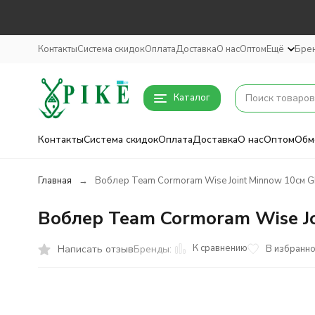
Контакты
Система скидок
Оплата
Доставка
О нас
Оптом
Ещё
Бре
Каталог
Контакты
Система скидок
Оплата
Доставка
О нас
Оптом
Обм
Главная
Воблер Team Cormoram Wise Joint Minnow 10см Gh
Воблер Team Cormoram Wise Jo
К сравнению
Написать отзыв
В избранн
Бренды: