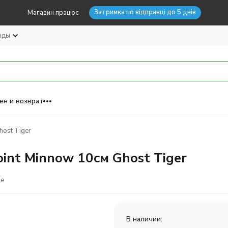
Затримка по відправці до 5 днів
Магазин працює
нды
ен и возврат
ost Tiger
int Minnow 10см Ghost Tiger
ое
В наличии: