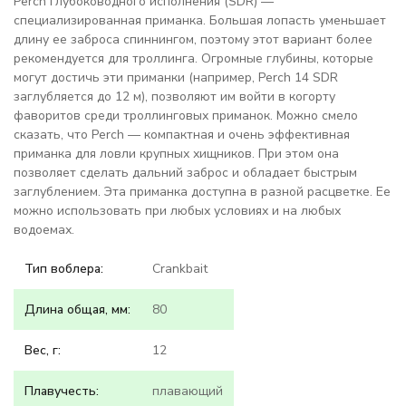
Perch глубоководного исполнения (SDR) —
специализированная приманка. Большая лопасть уменьшает
длину ее заброса спиннингом, поэтому этот вариант более
рекомендуется для троллинга. Огромные глубины, которые
могут достичь эти приманки (например, Perch 14 SDR
заглубляется до 12 м), позволяют им войти в когорту
фаворитов среди троллинговых приманок. Можно смело
сказать, что Perch — компактная и очень эффективная
приманка для ловли крупных хищников. При этом она
позволяет сделать дальний заброс и обладает быстрым
заглублением. Эта приманка доступна в разной расцветке. Ее
можно использовать при любых условиях и на любых
водоемах.
Тип воблера:
Crankbait
Длина общая, мм:
80
Вес, г:
12
Плавучесть:
плавающий