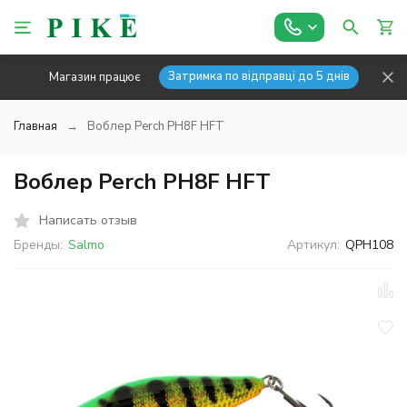
Затримка по відправці до 5 днів
Магазин працює
Главная
Воблер Perch PH8F HFT
Воблер Perch PH8F HFT
Написать отзыв
Бренды:
Salmo
Артикул:
QPH108