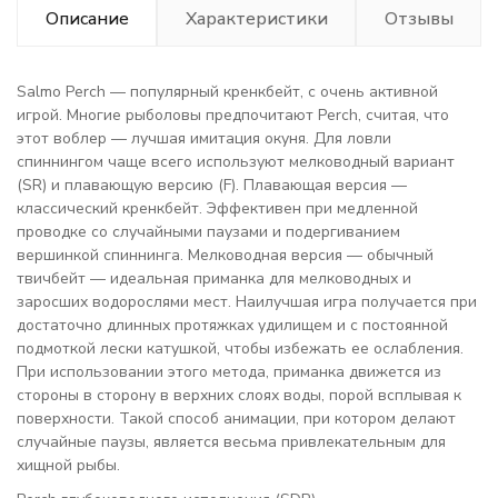
Описание
Характеристики
Отзывы
Salmo Perch — популярный кренкбейт, с очень активной
игрой. Многие рыболовы предпочитают Perch, считая, что
этот воблер — лучшая имитация окуня. Для ловли
спиннингом чаще всего используют мелководный вариант
(SR) и плавающую версию (F). Плавающая версия —
классический кренкбейт. Эффективен при медленной
проводке со случайными паузами и подергиванием
вершинкой спиннинга. Мелководная версия — обычный
твичбейт — идеальная приманка для мелководных и
заросших водорослями мест. Наилучшая игра получается при
достаточно длинных протяжках удилищем и с постоянной
подмоткой лески катушкой, чтобы избежать ее ослабления.
При использовании этого метода, приманка движется из
стороны в сторону в верхних слоях воды, порой всплывая к
поверхности. Такой способ анимации, при котором делают
случайные паузы, является весьма привлекательным для
хищной рыбы.