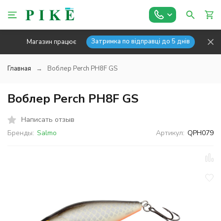
Затримка по відправці до 5 днів
Магазин працює
Главная
Воблер Perch PH8F GS
Воблер Perch PH8F GS
Написать отзыв
Бренды:
Salmo
Артикул:
QPH079