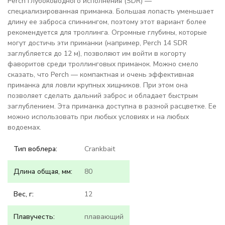
Perch глубоководного исполнения (SDR) —
специализированная приманка. Большая лопасть уменьшает
длину ее заброса спиннингом, поэтому этот вариант более
рекомендуется для троллинга. Огромные глубины, которые
могут достичь эти приманки (например, Perch 14 SDR
заглубляется до 12 м), позволяют им войти в когорту
фаворитов среди троллинговых приманок. Можно смело
сказать, что Perch — компактная и очень эффективная
приманка для ловли крупных хищников. При этом она
позволяет сделать дальний заброс и обладает быстрым
заглублением. Эта приманка доступна в разной расцветке. Ее
можно использовать при любых условиях и на любых
водоемах.
Тип воблера:
Crankbait
Длина общая, мм:
80
Вес, г:
12
Плавучесть:
плавающий