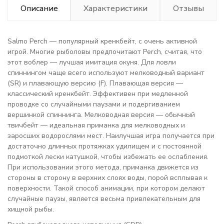
Описание
Характеристики
Отзывы
Salmo Perch — популярный кренкбейт, с очень активной
игрой. Многие рыболовы предпочитают Perch, считая, что
этот воблер — лучшая имитация окуня. Для ловли
спиннингом чаще всего используют мелководный вариант
(SR) и плавающую версию (F). Плавающая версия —
классический кренкбейт. Эффективен при медленной
проводке со случайными паузами и подергиванием
вершинкой спиннинга. Мелководная версия — обычный
твичбейт — идеальная приманка для мелководных и
заросших водорослями мест. Наилучшая игра получается при
достаточно длинных протяжках удилищем и с постоянной
подмоткой лески катушкой, чтобы избежать ее ослабления.
При использовании этого метода, приманка движется из
стороны в сторону в верхних слоях воды, порой всплывая к
поверхности. Такой способ анимации, при котором делают
случайные паузы, является весьма привлекательным для
хищной рыбы.