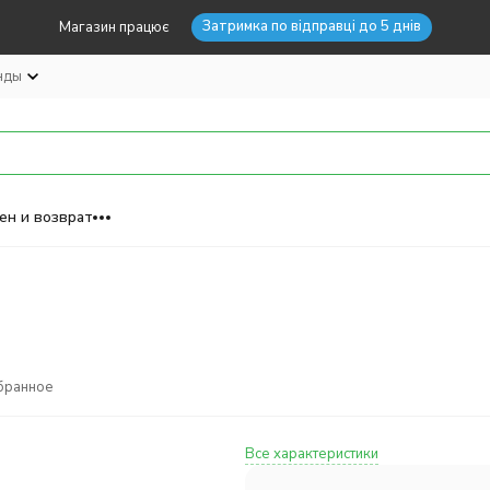
Затримка по відправці до 5 днів
Магазин працює
нды
ен и возврат
бранное
Все характеристики