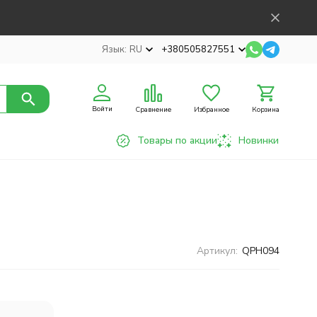
Язык:
RU
+380505827551
Войти
Сравнение
Избранное
Корзина
Товары по акции
Новинки
Артикул:
QPH094