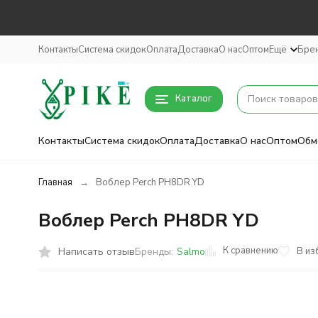
Контакты
Система скидок
Оплата
Доставка
О нас
Оптом
Ещё
Бре
Каталог
Контакты
Система скидок
Оплата
Доставка
О нас
Оптом
Обм
Главная
Воблер Perch PH8DR YD
Воблер Perch PH8DR YD
К сравнению
Написать отзыв
В из
Бренды:
Salmo