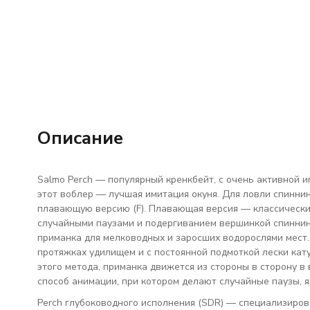
Описание
Salmo Perch — популярный кренкбейт, с очень активной и
этот воблер — лучшая имитация окуня. Для ловли спинни
плавающую версию (F). Плавающая версия — классически
случайными паузами и подергиванием вершинкой спинни
приманка для мелководных и заросших водорослями мест.
протяжках удилищем и с постоянной подмоткой лески кат
этого метода, приманка движется из стороны в сторону в 
способ анимации, при котором делают случайные паузы, 
Perch глубоководного исполнения (SDR) — специализиров