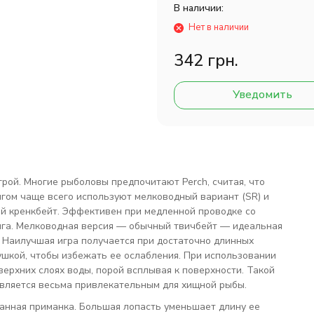
В наличии:
Нет в наличии
342 грн.
Уведомить
грой. Многие рыболовы предпочитают Perch, считая, что
нгом чаще всего используют мелководный вариант (SR) и
й кренкбейт. Эффективен при медленной проводке со
нга. Мелководная версия — обычный твичбейт — идеальная
 Наилучшая игра получается при достаточно длинных
ушкой, чтобы избежать ее ослабления. При использовании
верхних слоях воды, порой всплывая к поверхности. Такой
является весьма привлекательным для хищной рыбы.
анная приманка. Большая лопасть уменьшает длину ее