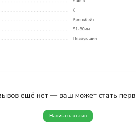
Salmo
6
Кренкбейт
51-80мм
Плавующий
зывов ещё нет — ваш может стать перв
Написать отзыв