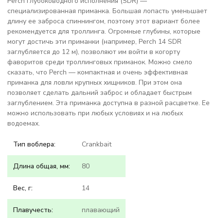
Perch глубоководного исполнения (SDR) —
специализированная приманка. Большая лопасть уменьшает
длину ее заброса спиннингом, поэтому этот вариант более
рекомендуется для троллинга. Огромные глубины, которые
могут достичь эти приманки (например, Perch 14 SDR
заглубляется до 12 м), позволяют им войти в когорту
фаворитов среди троллинговых приманок. Можно смело
сказать, что Perch — компактная и очень эффективная
приманка для ловли крупных хищников. При этом она
позволяет сделать дальний заброс и обладает быстрым
заглублением. Эта приманка доступна в разной расцветке. Ее
можно использовать при любых условиях и на любых
водоемах.
Тип воблера:
Crankbait
Длина общая, мм:
80
Вес, г:
14
Плавучесть:
плавающий