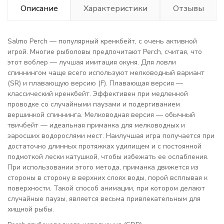
Описание
Характеристики
Отзывы
Salmo Perch — популярный кренкбейт, с очень активной
игрой. Многие рыболовы предпочитают Perch, считая, что
этот воблер — лучшая имитация окуня. Для ловли
спиннингом чаще всего используют мелководный вариант
(SR) и плавающую версию (F). Плавающая версия —
классический кренкбейт. Эффективен при медленной
проводке со случайными паузами и подергиванием
вершинкой спиннинга. Мелководная версия — обычный
твичбейт — идеальная приманка для мелководных и
заросших водорослями мест. Наилучшая игра получается при
достаточно длинных протяжках удилищем и с постоянной
подмоткой лески катушкой, чтобы избежать ее ослабления.
При использовании этого метода, приманка движется из
стороны в сторону в верхних слоях воды, порой всплывая к
поверхности. Такой способ анимации, при котором делают
случайные паузы, является весьма привлекательным для
хищной рыбы.