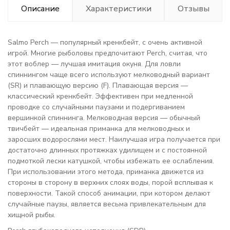
Описание
Характеристики
Отзывы
Salmo Perch — популярный кренкбейт, с очень активной
игрой. Многие рыболовы предпочитают Perch, считая, что
этот воблер — лучшая имитация окуня. Для ловли
спиннингом чаще всего используют мелководный вариант
(SR) и плавающую версию (F). Плавающая версия —
классический кренкбейт. Эффективен при медленной
проводке со случайными паузами и подергиванием
вершинкой спиннинга. Мелководная версия — обычный
твичбейт — идеальная приманка для мелководных и
заросших водорослями мест. Наилучшая игра получается при
достаточно длинных протяжках удилищем и с постоянной
подмоткой лески катушкой, чтобы избежать ее ослабления.
При использовании этого метода, приманка движется из
стороны в сторону в верхних слоях воды, порой всплывая к
поверхности. Такой способ анимации, при котором делают
случайные паузы, является весьма привлекательным для
хищной рыбы.