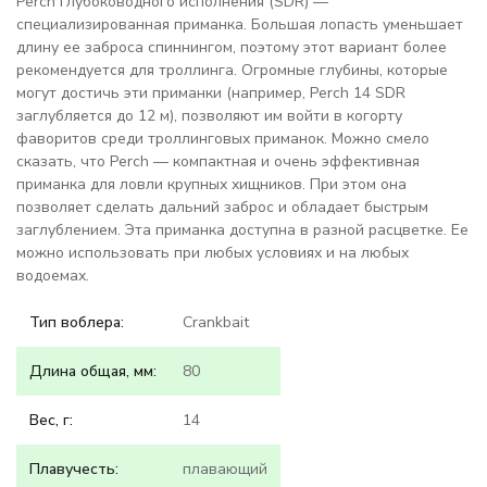
Perch глубоководного исполнения (SDR) —
специализированная приманка. Большая лопасть уменьшает
длину ее заброса спиннингом, поэтому этот вариант более
рекомендуется для троллинга. Огромные глубины, которые
могут достичь эти приманки (например, Perch 14 SDR
заглубляется до 12 м), позволяют им войти в когорту
фаворитов среди троллинговых приманок. Можно смело
сказать, что Perch — компактная и очень эффективная
приманка для ловли крупных хищников. При этом она
позволяет сделать дальний заброс и обладает быстрым
заглублением. Эта приманка доступна в разной расцветке. Ее
можно использовать при любых условиях и на любых
водоемах.
Тип воблера:
Crankbait
Длина общая, мм:
80
Вес, г:
14
Плавучесть:
плавающий