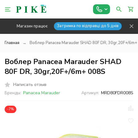
Затримка по відправці до 5 днів
Магазин працює
Главная
Воблер Panacea Marauder SHAD 80F DR, 30gr,20F+/6m+
Воблер Panacea Marauder SHAD
80F DR, 30gr,20F+/6m+ 008S
Написать отзыв
Бренды:
Panacea Marauder
Артикул:
MRD80FDR008S
-7%