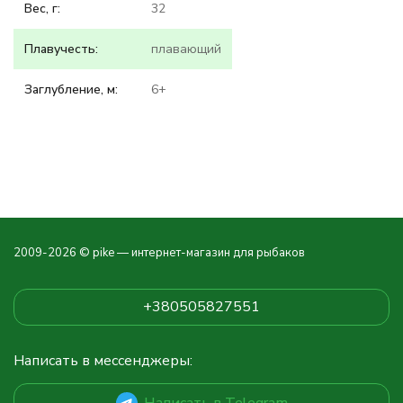
Вес, г:
32
Плавучесть:
плавающий
Заглубление, м:
6+
2009-2026 © pike — интернет-магазин для рыбаков
+380505827551
Написать в мессенджеры:
Написать в Telegram