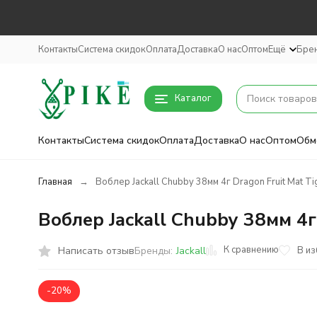
Контакты
Система скидок
Оплата
Доставка
О нас
Оптом
Ещё
Бре
Каталог
Контакты
Система скидок
Оплата
Доставка
О нас
Оптом
Обм
Главная
Воблер Jackall Chubby 38мм 4г Dragon Fruit Mat Ti
Воблер Jackall Chubby 38мм 4г
К сравнению
Написать отзыв
В и
Бренды:
Jackall
-20%