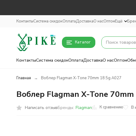
Контакты
Система скидок
Оплата
Доставка
О нас
Оптом
Ещё
Бре
Каталог
Контакты
Система скидок
Оплата
Доставка
О нас
Оптом
Обм
Главная
Воблер Flagman X-Tone 70mm 18.5g A027
Воблер Flagman X-Tone 70mm 
К сравнению
Написать отзыв
В 
Бренды:
Flagman