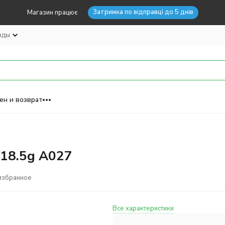
Затримка по відправці до 5 днів
Магазин працює
нды
ен и возврат
18.5g A027
избранное
Все характеристики