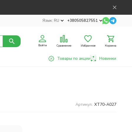
Язык:
RU
+380505827551
Войти
Сравнение
Избранное
Корзина
Товары по акции
Новинки
Артикул:
XT70-A027