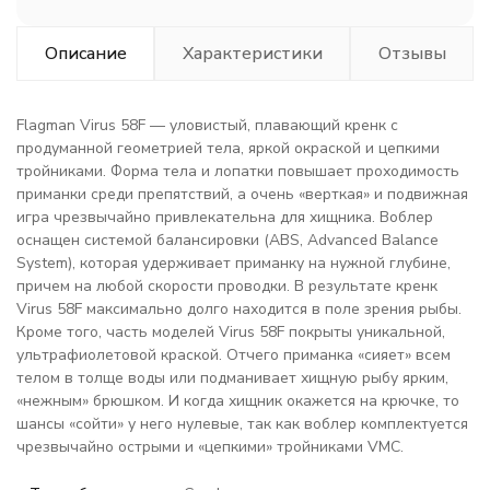
Описание
Характеристики
Отзывы
Flagman Virus 58F — уловистый, плавающий кренк с
продуманной геометрией тела, яркой окраской и цепкими
тройниками. Форма тела и лопатки повышает проходимость
приманки среди препятствий, а очень «верткая» и подвижная
игра чрезвычайно привлекательна для хищника. Воблер
оснащен системой балансировки (ABS, Advanced Balance
System), которая удерживает приманку на нужной глубине,
причем на любой скорости проводки. В результате кренк
Virus 58F максимально долго находится в поле зрения рыбы.
Кроме того, часть моделей Virus 58F покрыты уникальной,
ультрафиолетовой краской. Отчего приманка «сияет» всем
телом в толще воды или подманивает хищную рыбу ярким,
«нежным» брюшком. И когда хищник окажется на крючке, то
шансы «сойти» у него нулевые, так как воблер комплектуется
чрезвычайно острыми и «цепкими» тройниками VMC.