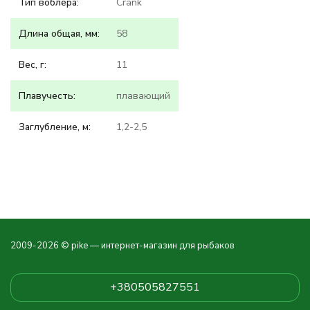
Тип воблера:
Crank
Длина общая, мм:
58
Вес, г:
11
Плавучесть:
плавающий
Заглубление, м:
1,2-2,5
2009-2026 © pike — интернет-магазин для рыбаков
+380505827551