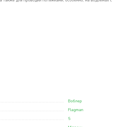
а также для проводки потяжками, особенно, на водоемах с
Воблер
Flagman
5