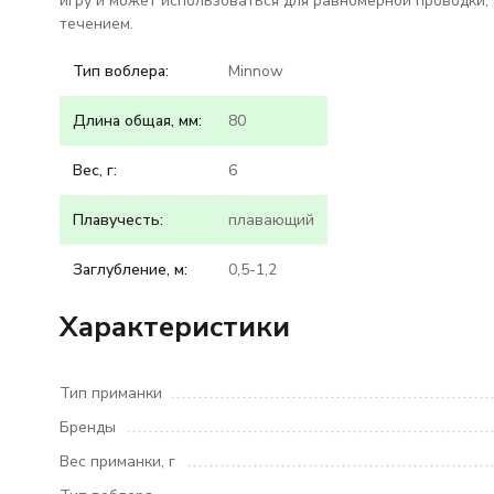
игру и может использоваться для равномерной проводки, 
течением.
Тип воблера:
Minnow
Длина общая, мм:
80
Вес, г:
6
Плавучесть:
плавающий
Заглубление, м:
0,5-1,2
Характеристики
Тип приманки
Бренды
Вес приманки, г