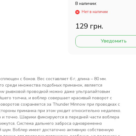
В наличии:
Нет в наличии
129 грн.
Уведомить
лющен с боков. Вес составляет 6 г, длина – 80 мм.
его среди множества подобных приманок, является
now рывковой проводкой можно даже ультралайтовым
шего толчка, и воблер совершает красивый поворот с
оворотов сохраняется за Thunder Minnow при проводках с
стороны приманка при этом уходит относительно недалеко.
о и точно. Шарики фиксируются в передней части воблера
вижутся. Система дальнего заброса одновременно
й шум. Воблер имеет достаточно активную собственную