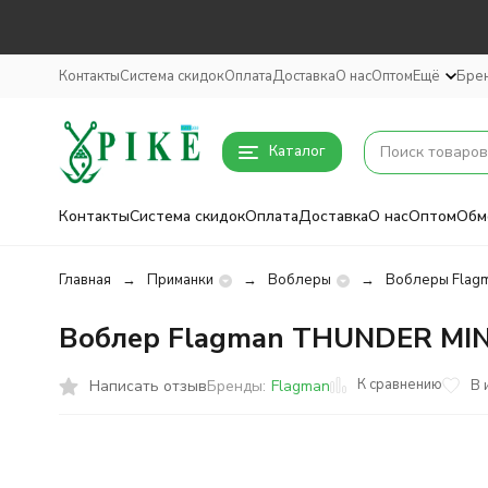
Контакты
Система скидок
Оплата
Доставка
О нас
Оптом
Ещё
Бре
Каталог
Контакты
Система скидок
Оплата
Доставка
О нас
Оптом
Обм
Главная
Приманки
Воблеры
Воблеры Flag
Воблер Flagman THUNDER MI
К сравнению
Написать отзыв
В 
Бренды:
Flagman