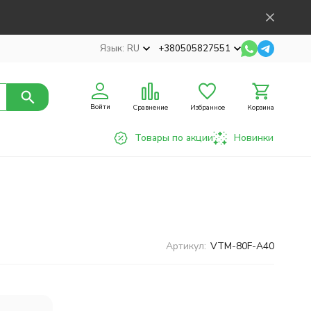
Язык:
RU
+380505827551
Войти
Сравнение
Избранное
Корзина
Товары по акции
Новинки
Артикул:
VTM-80F-A40