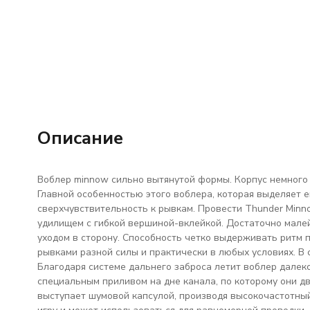
Описание
Воблер minnow сильно вытянутой формы. Корпус немного сп
Главной особенностью этого воблера, которая выделяет 
сверхчувствительность к рывкам. Провести Thunder Min
удилищем с гибкой вершиной-вклейкой. Достаточно малей
уходом в сторону. Способность четко выдерживать ритм п
рывками разной силы и практически в любых условиях. В 
Благодаря системе дальнего заброса летит воблер далек
специальным приливом на дне канала, по которому они д
выступает шумовой капсулой, производя высокочастотны