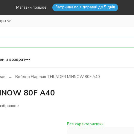
Затримка по відправці до 5 днів
Магазин працює
нды
ен и возврат
man
Воблер Flagman THUNDER MINNOW 80F A40
NNOW 80F A40
избранное
Все характеристики