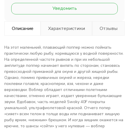
Уведомить
Описание
Характеристики
Отзывы
На этот маленький, плавающий поппер можно поймать
практически любую рыбу, кормящуюся у водной поверхности.
На определенной частоте рывков и при их небольшой
амплитуде поппер начинает вилять по сторонам, становясь
превосходной приманкой для окуня и другой хищной рыбы.
Однако, помимо привычных окуней и жереха, нередки
поклевки голавля, красноперки, язя, чехони и даже
верховодки. Воблер обладает отличными полетными
качествами, отменно играет, издает уверенные булькающие
звуки. Вдобавок, часть моделей Swoky 40F покрыты
уникальной, ультрафиолетовой краской. Отчего попер
«сияет» всем телом в толще воды или подманивает хищную
рыбу ярким, «нежным» брюшком. И когда хищник окажется на
крючке, то шансы «сойти» у него нулевые — воблер