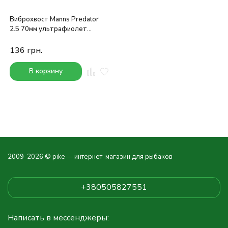
Виброхвост Manns Predator
2.5 70мм ультрафиолет
хамелеон с блестками
136
грн.
В корзину
2009-2026 © pike — интернет-магазин для рыбаков
+380505827551
Написать в мессенджеры: