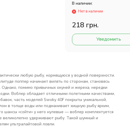
В наличии:
Нет в наличии
218 грн.
Уведомить
актически любую рыбу, кормящуюся у водной поверхности.
литуде поппер начинает вилять по сторонам, становясь
. Однако, помимо привычных окуней и жереха, нередки
оводки. Воблер обладает отличными полетными качествами,
обавок, часть моделей Swoky 40F покрыты уникальной,
елом в толще воды или подманивает хищную рыбу ярким,
то шансы «сойти» у него нулевые — воблер комплектуется
е великолепно удерживают рыбу. Такой шумный и
елям ультралайтовой ловли.