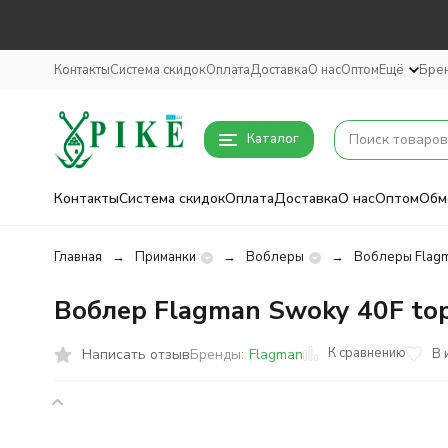
Контакты
Система скидок
Оплата
Доставка
О нас
Оптом
Ещё
Бре
Каталог
Контакты
Система скидок
Оплата
Доставка
О нас
Оптом
Обм
Главная
Приманки
Воблеры
Воблеры Flag
Воблер Flagman Swoky 40F top
К сравнению
Написать отзыв
В 
Бренды:
Flagman