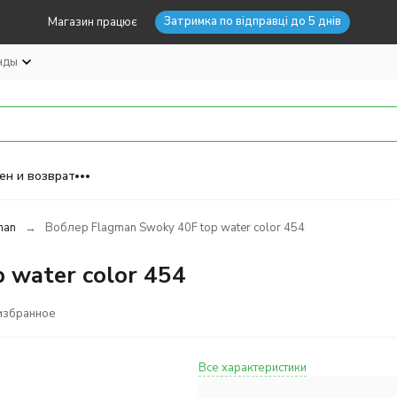
Затримка по відправці до 5 днів
Магазин працює
нды
ен и возврат
man
Воблер Flagman Swoky 40F top water color 454
 water color 454
избранное
Все характеристики