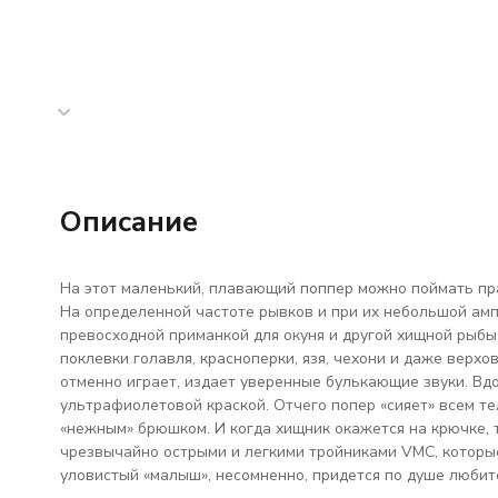
Описание
На этот маленький, плавающий поппер можно поймать пр
На определенной частоте рывков и при их небольшой амп
превосходной приманкой для окуня и другой хищной рыбы
поклевки голавля, красноперки, язя, чехони и даже верх
отменно играет, издает уверенные булькающие звуки. Вд
ультрафиолетовой краской. Отчего попер «сияет» всем т
«нежным» брюшком. И когда хищник окажется на крючке, 
чрезвычайно острыми и легкими тройниками VMC, которы
уловистый «малыш», несомненно, придется по душе любит